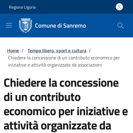
Salta al contenuto principale
Skip to footer content
Regione Liguria
Comune di Sanremo
Briciole di pane
Home
/
Tempo libero, sport e cultura
/
Chiedere la concessione di un contributo economico per
iniziative e attività organizzate da associazioni
Chiedere la concessione
di un contributo
economico per iniziative e
attività organizzate da