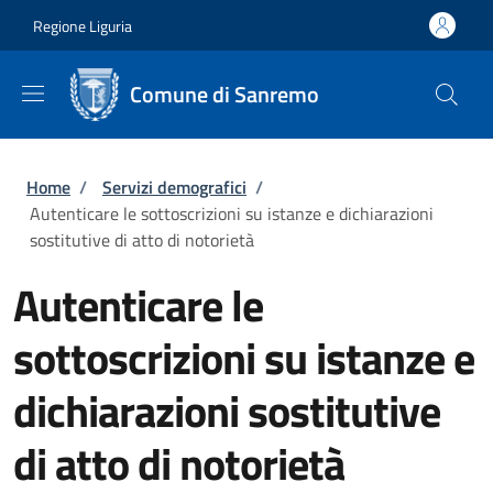
Salta al contenuto principale
Skip to footer content
Regione Liguria
Comune di Sanremo
Briciole di pane
Home
/
Servizi demografici
/
Autenticare le sottoscrizioni su istanze e dichiarazioni
sostitutive di atto di notorietà
Autenticare le
sottoscrizioni su istanze e
dichiarazioni sostitutive
di atto di notorietà