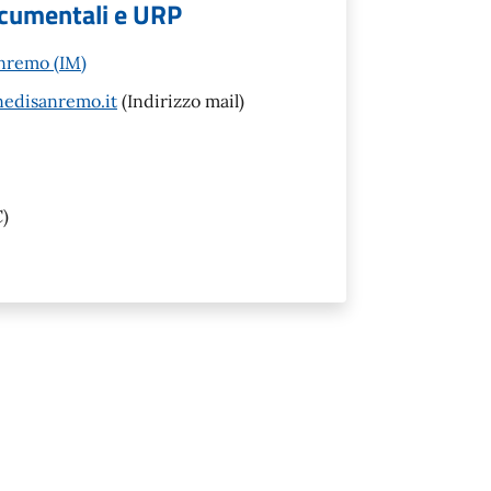
documentali e URP
anremo (IM)
nedisanremo.it
(Indirizzo mail)
)