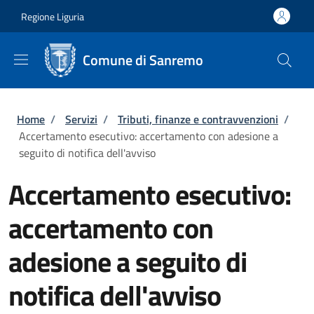
Salta al contenuto principale
Skip to footer content
Regione Liguria
Comune di Sanremo
Briciole di pane
Home
/
Servizi
/
Tributi, finanze e contravvenzioni
/
Accertamento esecutivo: accertamento con adesione a
seguito di notifica dell'avviso
Accertamento esecutivo:
accertamento con
adesione a seguito di
notifica dell'avviso