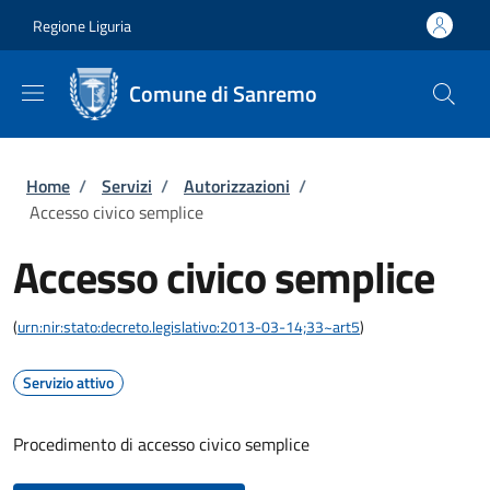
Salta al contenuto principale
Skip to footer content
Regione Liguria
Comune di Sanremo
Briciole di pane
Home
/
Servizi
/
Autorizzazioni
/
Accesso civico semplice
Accesso civico semplice
(
urn:nir:stato:decreto.legislativo:2013-03-14;33~art5
)
Servizio attivo
Procedimento di accesso civico semplice