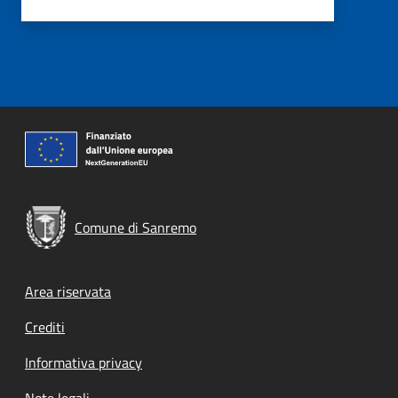
Comune di Sanremo
Footer menu
Area riservata
Crediti
Informativa privacy
Note legali