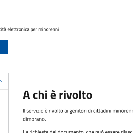
tità elettronica per minorenni
A chi è rivolto
Il servizio è rivolto ai genitori di cittadini mino
dimorano.
La richiesta del documento, che può essere rilasci