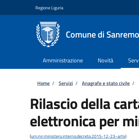
Salta al contenuto principale
Skip to footer content
Regione Liguria
Comune di Sanrem
Amministrazione
Novità
Serv
Briciole di pane
Home
/
Servizi
/
Anagrafe e stato civile
/
Rilascio della cart
elettronica per m
(
urn:nir:ministero.interno:decreto:2015-12-23~art4
)