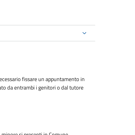
 è necessario fissare un appuntamento in
 da entrambi i genitori o dal tutore
l minore si presenti in Comune