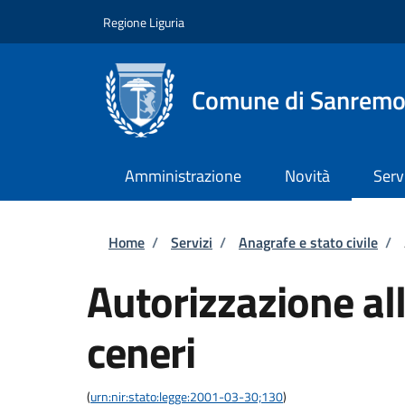
Salta al contenuto principale
Skip to footer content
Regione Liguria
Comune di Sanrem
Amministrazione
Novità
Serv
Briciole di pane
Home
/
Servizi
/
Anagrafe e stato civile
/
Autorizzazione all
ceneri
(
urn:nir:stato:legge:2001-03-30;130
)