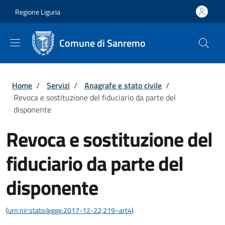
Salta al contenuto principale
Skip to footer content
Regione Liguria
Comune di Sanremo
Briciole di pane
Home
/
Servizi
/
Anagrafe e stato civile
/
Revoca e sostituzione del fiduciario da parte del
disponente
Revoca e sostituzione del
fiduciario da parte del
disponente
(
urn:nir:stato:legge:2017-12-22;219~art4
)