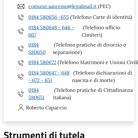
comune.sanremo@legalmail.it
(PEC)
0184 580656 -655
(Telefono Carte di identità)
0184 580648 - 646 -
(Telefono ufficio
667
Cimiteri)
0184
(Telefono pratiche di divorzio o
580650
separazione)
0184 580672
(Telefono Matrimoni e Unioni Civili
0184 580647 - 648
(Telefono dichiarazioni di
- 672 - 651
nascita e di morte)
0184
(Telefono pratiche di Cittadinanza
580651
italiana)
Roberto
Capaccio
Strumenti di tutela