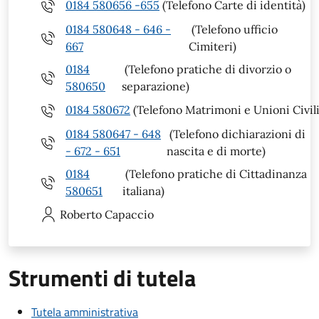
0184 580656 -655
(Telefono Carte di identità)
0184 580648 - 646 -
(Telefono ufficio
667
Cimiteri)
0184
(Telefono pratiche di divorzio o
580650
separazione)
0184 580672
(Telefono Matrimoni e Unioni Civili
0184 580647 - 648
(Telefono dichiarazioni di
- 672 - 651
nascita e di morte)
0184
(Telefono pratiche di Cittadinanza
580651
italiana)
Roberto
Capaccio
Strumenti di tutela
Tutela amministrativa