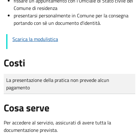
fissare un appuntamento con l'Ufficiale di Stato civile del
Comune di residenza
presentarsi personalmente in Comune per la consegna
portando con sè un documento d'identità.
Scarica la modulistica
Costi
Tipo di pagamento
Importo
La presentazione della pratica non prevede alcun
pagamento
Cosa serve
Per accedere al servizio, assicurati di avere tutta la
documentazione prevista.