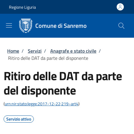
Salta al contenuto principale
Skip to footer content
Regione Liguria
Comune di Sanremo
Briciole di pane
Home
/
Servizi
/
Anagrafe e stato civile
/
Ritiro delle DAT da parte del disponente
Ritiro delle DAT da parte
del disponente
(
urn:nir:stato:legge:2017-12-22;219~art4
)
Servizio attivo