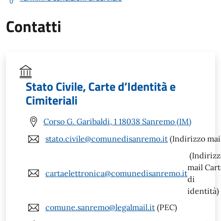
Contatti
Stato Civile, Carte d’Identità e
Cimiteriali
Corso G. Garibaldi, 1 18038 Sanremo (IM)
stato.civile@comunedisanremo.it
(Indirizzo mai
(Indiriz
mail Car
cartaelettronica@comunedisanremo.it
di
identità)
comune.sanremo@legalmail.it
(PEC)