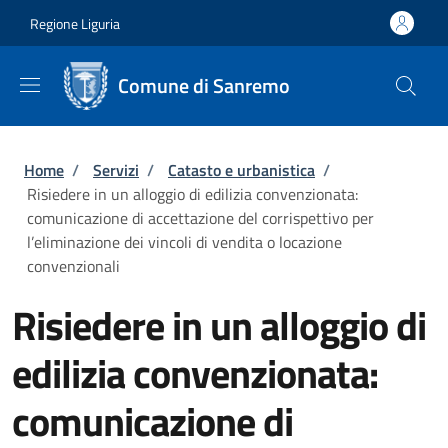
Salta al contenuto principale
Skip to footer content
Regione Liguria
Comune di Sanremo
Briciole di pane
Home
/
Servizi
/
Catasto e urbanistica
/
Risiedere in un alloggio di edilizia convenzionata:
comunicazione di accettazione del corrispettivo per
l’eliminazione dei vincoli di vendita o locazione
convenzionali
Risiedere in un alloggio di
edilizia convenzionata:
comunicazione di