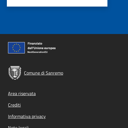
Comune di Sanremo
Footer menu
Area riservata
Crediti
Informativa privacy
Note legali