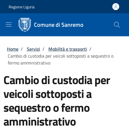
Salta al contenuto principale
Skip to footer content
Regione Liguria
Comune di Sanremo
Briciole di pane
Home
/
Servizi
/
Mobilità e trasporti
/
Cambio di custodia per veicoli sottoposti a sequestro o
fermo amministrativo
Cambio di custodia per
veicoli sottoposti a
sequestro o fermo
amministrativo