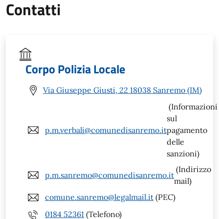
Contatti
Corpo Polizia Locale
Via Giuseppe Giusti, 22 18038 Sanremo (IM)
(Informazioni
sul
p.m.verbali@comunedisanremo.it
pagamento
delle
sanzioni)
(Indirizzo
p.m.sanremo@comunedisanremo.it
mail)
comune.sanremo@legalmail.it
(PEC)
0184 52361
(Telefono)