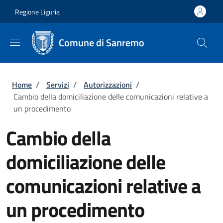
Salta al contenuto principale
Skip to footer content
Regione Liguria
Comune di Sanremo
Briciole di pane
Home
/
Servizi
/
Autorizzazioni
/
Cambio della domiciliazione delle comunicazioni relative a
un procedimento
Cambio della
domiciliazione delle
comunicazioni relative a
un procedimento