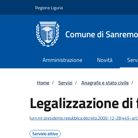
Salta al contenuto principale
Skip to footer content
Regione Liguria
Comune di Sanrem
Amministrazione
Novità
Serv
Briciole di pane
Home
/
Servizi
/
Anagrafe e stato civile
/
Legalizzazione di 
(
urn:nir:presidente.repubblica:decreto:2000-12-28;445~ar
Servizio attivo