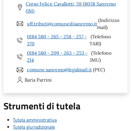
Corso Felice Cavallotti, 59 18038 Sanremo
(IM)
(Indirizzo
uff.tributi@comunedisanremo.it
mail)
0184 580 - 265 - 258 - 257 -
(Telefono
370
TARI)
0184 580 - 209 - 263 - 253 -
(Telefono
214
IMU)
comune.sanremo@legalmail.it
(PEC)
Ilaria
Parrini
Strumenti di tutela
Tutela amministrativa
Tutela giurisdizionale