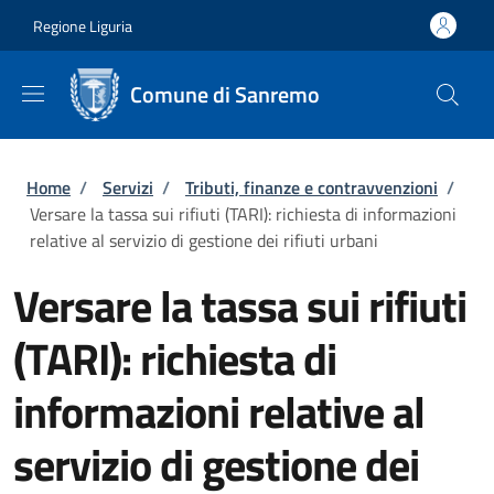
Salta al contenuto principale
Skip to footer content
Regione Liguria
Comune di Sanremo
Briciole di pane
Home
/
Servizi
/
Tributi, finanze e contravvenzioni
/
Versare la tassa sui rifiuti (TARI): richiesta di informazioni
relative al servizio di gestione dei rifiuti urbani
Versare la tassa sui rifiuti
(TARI): richiesta di
informazioni relative al
servizio di gestione dei