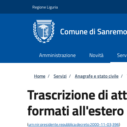
Salta al contenuto principale
Skip to footer content
Regione Liguria
Comune di Sanrem
Amministrazione
Novità
Serv
Briciole di pane
Home
/
Servizi
/
Anagrafe e stato civile
/
Trascrizione di atti
formati all'estero
(
urn:nir:presidente.repubblica:decreto:2000-11-03;396
)