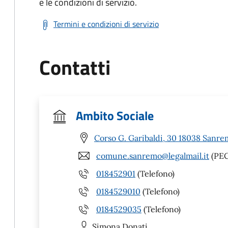
e le condizioni di servizio.
Termini e condizioni di servizio
Contatti
Ambito Sociale
Corso G. Garibaldi, 30 18038 Sanre
comune.sanremo@legalmail.it
(PEC
018452901
(Telefono)
0184529010
(Telefono)
0184529035
(Telefono)
Simona
Donati