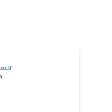
mo (IM)
)