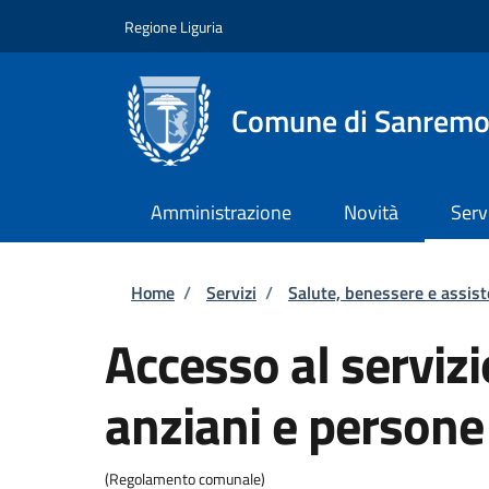
Salta al contenuto principale
Skip to footer content
Regione Liguria
Comune di Sanrem
Amministrazione
Novità
Serv
Briciole di pane
Home
/
Servizi
/
Salute, benessere e assis
Accesso al servizi
anziani e persone 
(Regolamento comunale)