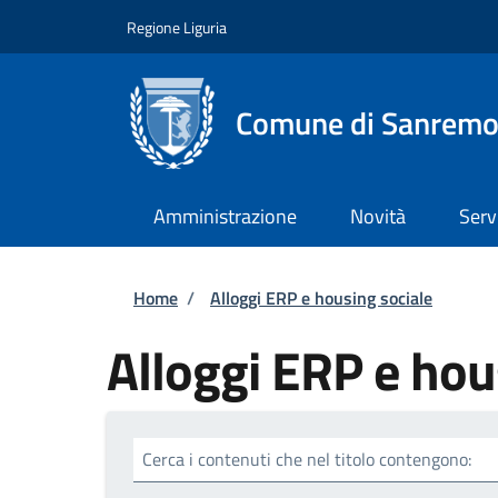
Salta al contenuto principale
Skip to footer content
Regione Liguria
Comune di Sanrem
Amministrazione
Novità
Serv
Briciole di pane
Home
/
Alloggi ERP e housing sociale
Alloggi ERP e hou
Cerca i contenuti che nel titolo contengono: