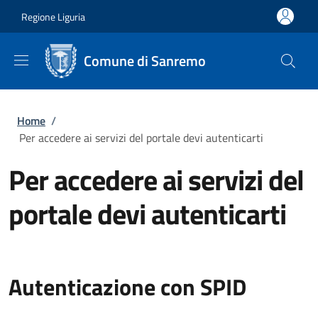
Salta al contenuto principale
Skip to footer content
Regione Liguria
Comune di Sanremo
Briciole di pane
Home
/
Per accedere ai servizi del portale devi autenticarti
Per accedere ai servizi del
portale devi autenticarti
Autenticazione con SPID