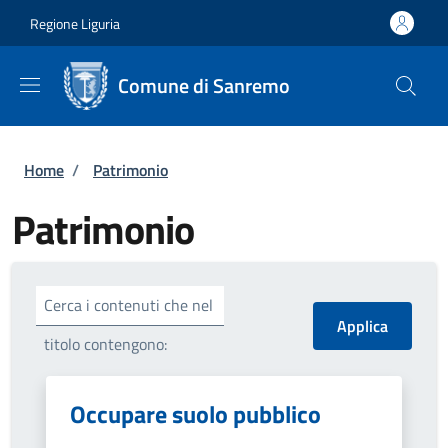
Salta al contenuto principale
Skip to footer content
Regione Liguria
Comune di Sanremo
Briciole di pane
Home
/
Patrimonio
Patrimonio
Cerca i contenuti che nel
titolo contengono:
Occupare suolo pubblico