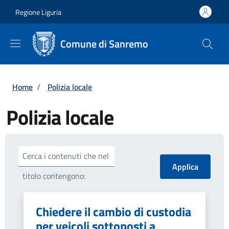
Salta al contenuto principale
Skip to footer content
Regione Liguria
Comune di Sanremo
Briciole di pane
Home
/
Polizia locale
Polizia locale
Cerca i contenuti che nel
titolo contengono:
Chiedere il cambio di custodia
per veicoli sottoposti a