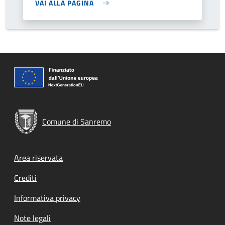
VAI ALLA PAGINA
Comune di Sanremo
Footer menu
Area riservata
Crediti
Informativa privacy
Note legali