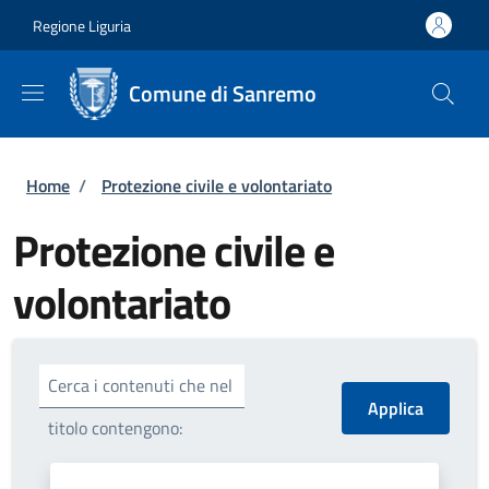
Salta al contenuto principale
Skip to footer content
Regione Liguria
Comune di Sanremo
Briciole di pane
Home
/
Protezione civile e volontariato
Protezione civile e
volontariato
Cerca i contenuti che nel
titolo contengono: