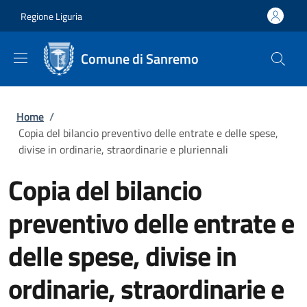
Salta al contenuto principale
Skip to footer content
Regione Liguria
Comune di Sanremo
Briciole di pane
Home
/
Copia del bilancio preventivo delle entrate e delle spese,
divise in ordinarie, straordinarie e pluriennali
Copia del bilancio
preventivo delle entrate e
delle spese, divise in
ordinarie, straordinarie e