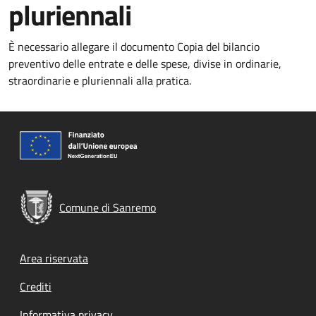
pluriennali
È necessario allegare il documento Copia del bilancio
preventivo delle entrate e delle spese, divise in ordinarie,
straordinarie e pluriennali alla pratica.
Comune di Sanremo
Footer menu
Area riservata
Crediti
Informativa privacy