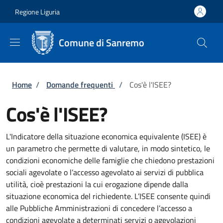
Salta al contenuto principale
Skip to footer content
Regione Liguria
Comune di Sanremo
Briciole di pane
Home
/
Domande frequenti
/
Cos'è l'ISEE?
Cos'è l'ISEE?
L'Indicatore della situazione economica equivalente (ISEE) è
un parametro che permette di valutare, in modo sintetico, le
condizioni economiche delle famiglie che chiedono prestazioni
sociali agevolate o l’accesso agevolato ai servizi di pubblica
utilità, cioè prestazioni la cui erogazione dipende dalla
situazione economica del richiedente. L’ISEE consente quindi
alle Pubbliche Amministrazioni di concedere l’accesso a
condizioni agevolate a determinati servizi o agevolazioni