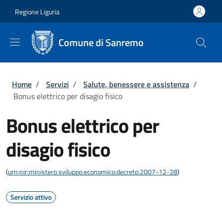
Salta al contenuto principale
Skip to footer content
Regione Liguria
Comune di Sanremo
Briciole di pane
Home
/
Servizi
/
Salute, benessere e assistenza
/
Bonus elettrico per disagio fisico
Bonus elettrico per
disagio fisico
(
urn:nir:ministero.sviluppo.economico:decreto:2007-12-28
)
Servizio attivo