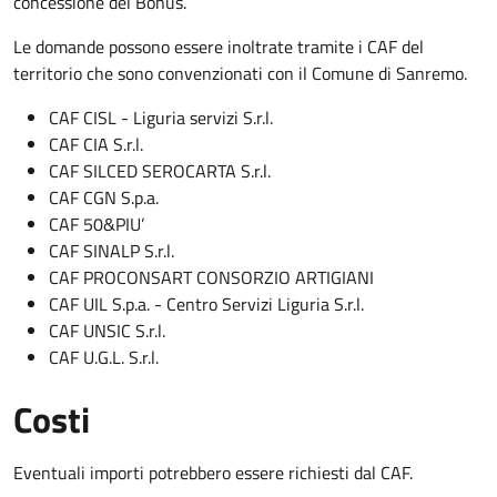
concessione del Bonus.
Le domande possono essere inoltrate tramite i CAF del
territorio che sono convenzionati con il Comune di Sanremo.
CAF CISL - Liguria servizi S.r.l.
CAF CIA S.r.l.
CAF SILCED SEROCARTA S.r.l.
CAF CGN S.p.a.
CAF 50&PIU’
CAF SINALP S.r.l.
CAF PROCONSART CONSORZIO ARTIGIANI
CAF UIL S.p.a. - Centro Servizi Liguria S.r.l.
CAF UNSIC S.r.l.
CAF U.G.L. S.r.l.
Costi
Eventuali importi potrebbero essere richiesti dal CAF.