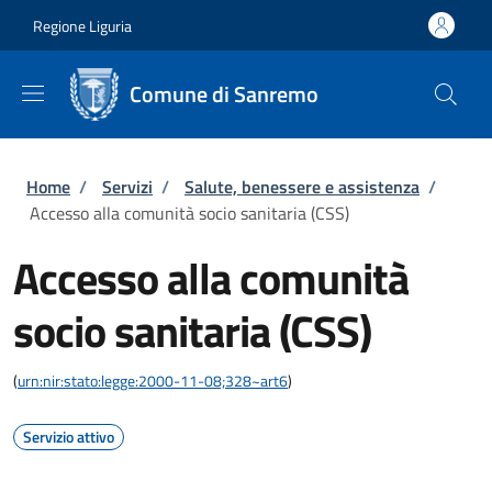
Salta al contenuto principale
Skip to footer content
Regione Liguria
Comune di Sanremo
Briciole di pane
Home
/
Servizi
/
Salute, benessere e assistenza
/
Accesso alla comunità socio sanitaria (CSS)
Accesso alla comunità
socio sanitaria (CSS)
(
urn:nir:stato:legge:2000-11-08;328~art6
)
Servizio attivo