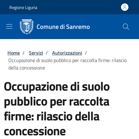
Salta al contenuto principale
Skip to footer content
Regione Liguria
Comune di Sanremo
Briciole di pane
Home
/
Servizi
/
Autorizzazioni
/
Occupazione di suolo pubblico per raccolta firme: rilascio
della concessione
Occupazione di suolo
pubblico per raccolta
firme: rilascio della
concessione