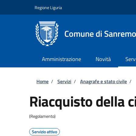
Salta al contenuto principale
Skip to footer content
Regione Liguria
Comune di Sanrem
Amministrazione
Novità
Serv
Briciole di pane
Home
/
Servizi
/
Anagrafe e stato civile
/
Riacquisto della c
(Regolamento)
Servizio attivo