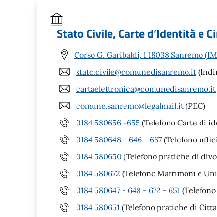
Stato Civile, Carte d’Identità e Ci
Corso G. Garibaldi, 1 18038 Sanremo (IM
stato.civile@comunedisanremo.it
(Indi
cartaelettronica@comunedisanremo.it
comune.sanremo@legalmail.it
(PEC)
0184 580656 -655
(Telefono Carte di id
0184 580648 - 646 - 667
(Telefono uffic
0184 580650
(Telefono pratiche di divo
0184 580672
(Telefono Matrimoni e Unio
0184 580647 - 648 - 672 - 651
(Telefono 
0184 580651
(Telefono pratiche di Citta