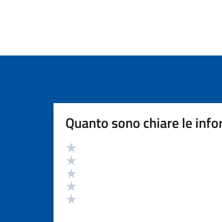
Quanto sono chiare le info
Valutazione
Valuta 5 stelle su 5
Valuta 4 stelle su 5
Valuta 3 stelle su 5
Valuta 2 stelle su 5
Valuta 1 stelle su 5