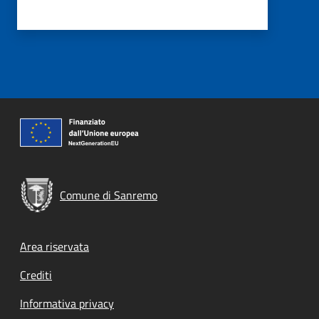
Comune di Sanremo
Footer menu
Area riservata
Crediti
Informativa privacy