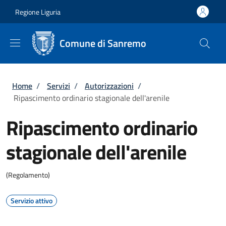
Salta al contenuto principale
Skip to footer content
Regione Liguria
Comune di Sanremo
Briciole di pane
Home
/
Servizi
/
Autorizzazioni
/
Ripascimento ordinario stagionale dell'arenile
Ripascimento ordinario
stagionale dell'arenile
(Regolamento)
Servizio attivo