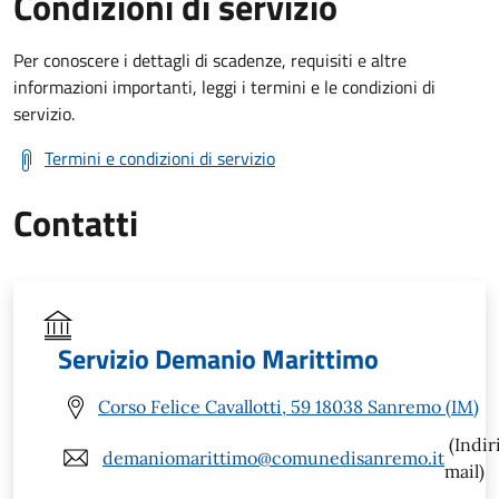
Condizioni di servizio
Per conoscere i dettagli di scadenze, requisiti e altre
informazioni importanti, leggi i termini e le condizioni di
servizio.
Termini e condizioni di servizio
Contatti
Servizio Demanio Marittimo
Corso Felice Cavallotti, 59 18038 Sanremo (IM)
(Indir
demaniomarittimo@comunedisanremo.it
mail)