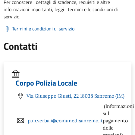
Per conoscere i dettagli di scadenze, requisiti e altre
informazioni importanti, leggi i termini e le condizioni di
servizio.
Termini e condizioni di servizio
Contatti
Corpo Polizia Locale
Via Giuseppe Giusti, 22 18038 Sanremo (IM)
(Informazioni
sul
p.m.verbali@comunedisanremo.it
pagamento
delle
sanzioni)