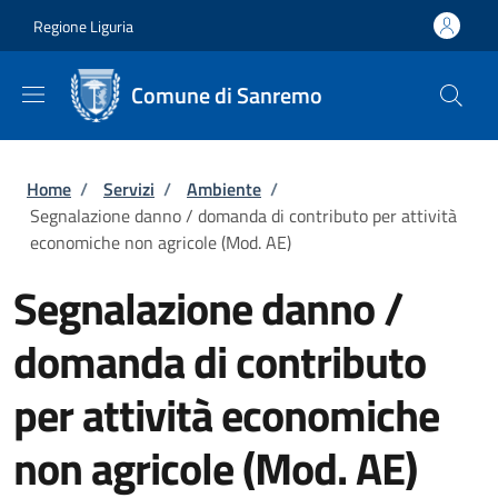
Salta al contenuto principale
Skip to footer content
Regione Liguria
Comune di Sanremo
Briciole di pane
Home
/
Servizi
/
Ambiente
/
Segnalazione danno / domanda di contributo per attività
economiche non agricole (Mod. AE)
Segnalazione danno /
domanda di contributo
per attività economiche
non agricole (Mod. AE)