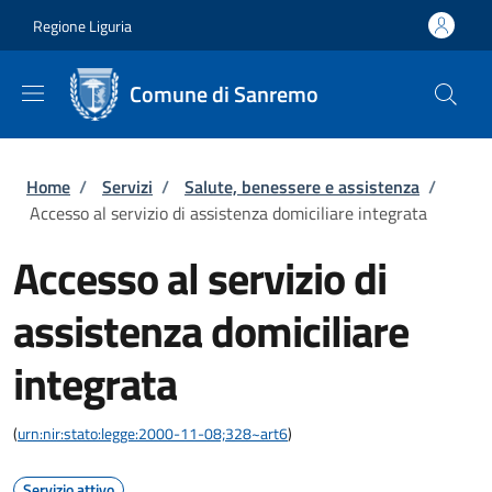
Salta al contenuto principale
Skip to footer content
Regione Liguria
Comune di Sanremo
Briciole di pane
Home
/
Servizi
/
Salute, benessere e assistenza
/
Accesso al servizio di assistenza domiciliare integrata
Accesso al servizio di
assistenza domiciliare
integrata
(
urn:nir:stato:legge:2000-11-08;328~art6
)
Servizio attivo