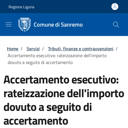
Salta al contenuto principale
Skip to footer content
Regione Liguria
Comune di Sanremo
Briciole di pane
Home
/
Servizi
/
Tributi, finanze e contravvenzioni
/
Accertamento esecutivo: rateizzazione dell'importo
dovuto a seguito di accertamento
Accertamento esecutivo:
rateizzazione dell'importo
dovuto a seguito di
accertamento