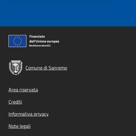
Comune di Sanremo
Footer menu
Area riservata
Crediti
Informativa privacy
Note legali