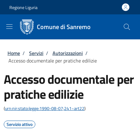
Salta al contenuto principale
Skip to footer content
Regione Liguria
Comune di Sanremo
Briciole di pane
Home
/
Servizi
/
Autorizzazioni
/
Accesso documentale per pratiche edilizie
Accesso documentale per
pratiche edilizie
(
urn:nir:stato:legge:1990-08-07;241~art22
)
Servizio attivo