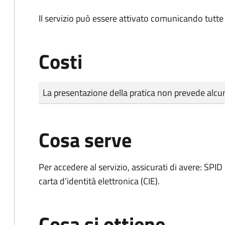
Il servizio può essere attivato comunicando tutte 
Costi
Tipo di pagamento
Importo
La presentazione della pratica non prevede al
Cosa serve
Per accedere al servizio, assicurati di avere: SPID 
carta d’identità elettronica (CIE).
Cosa si ottiene