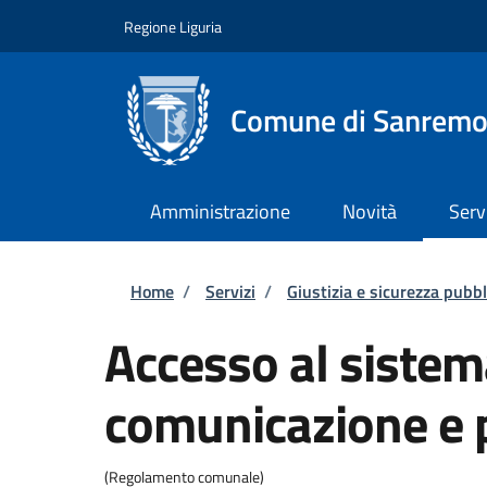
Salta al contenuto principale
Skip to footer content
Regione Liguria
Comune di Sanrem
Amministrazione
Novità
Serv
Briciole di pane
Home
/
Servizi
/
Giustizia e sicurezza pubbl
Accesso al sistem
comunicazione e p
(Regolamento comunale)