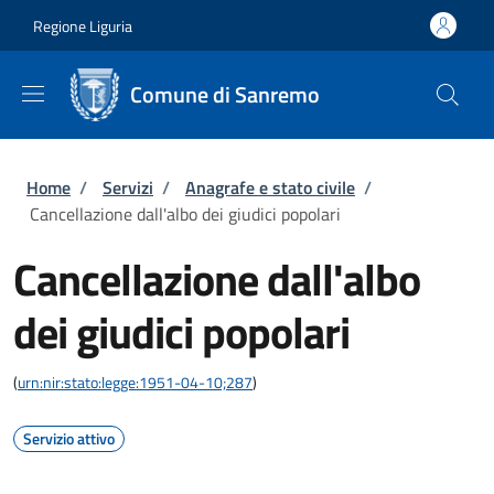
Salta al contenuto principale
Skip to footer content
Regione Liguria
Comune di Sanremo
Briciole di pane
Home
/
Servizi
/
Anagrafe e stato civile
/
Cancellazione dall'albo dei giudici popolari
Cancellazione dall'albo
dei giudici popolari
(
urn:nir:stato:legge:1951-04-10;287
)
Servizio attivo