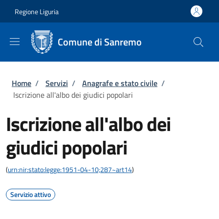
Salta al contenuto principale
Skip to footer content
Regione Liguria
Comune di Sanremo
Briciole di pane
Home
/
Servizi
/
Anagrafe e stato civile
/
Iscrizione all'albo dei giudici popolari
Iscrizione all'albo dei
giudici popolari
(
urn:nir:stato:legge:1951-04-10;287~art14
)
Servizio attivo