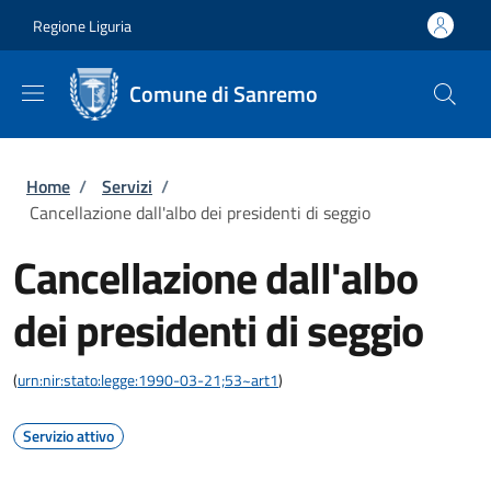
Salta al contenuto principale
Skip to footer content
Regione Liguria
Comune di Sanremo
Briciole di pane
Home
/
Servizi
/
Cancellazione dall'albo dei presidenti di seggio
Cancellazione dall'albo
dei presidenti di seggio
(
urn:nir:stato:legge:1990-03-21;53~art1
)
Servizio attivo