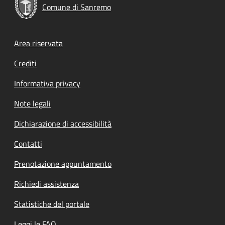
Comune di Sanremo
Footer menu
Area riservata
Crediti
Informativa privacy
Note legali
Dichiarazione di accessibilità
Contatti
Prenotazione appuntamento
Richiedi assistenza
Statistiche del portale
Leggi le FAQ