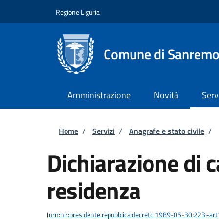
Salta al contenuto principale
Skip to footer content
Regione Liguria
Comune di Sanrem
Amministrazione
Novità
Serv
Briciole di pane
Home
/
Servizi
/
Anagrafe e stato civile
/
Dichiarazione di 
residenza
(
urn:nir:presidente.repubblica:decreto:1989-05-30;223~ar