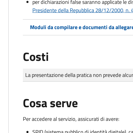
per dichiarazioni false saranno applicate le d
Presidente della Repubblica 28/12/2000, n. 4
Moduli da compilare e documenti da allegar
Costi
Tipo di pagamento
Importo
La presentazione della pratica non prevede al
Cosa serve
Per accedere al servizio, assicurati di avere:
SPID (sistema pubblico di identità digitale), ca