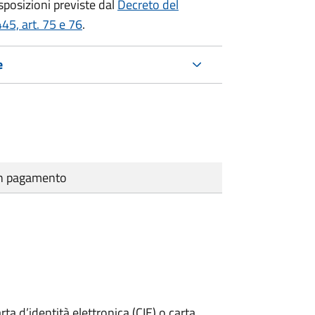
isposizioni previste dal
Decreto del
45, art. 75 e 76
.
e
cun pagamento
rta d’identità elettronica (CIE) o carta