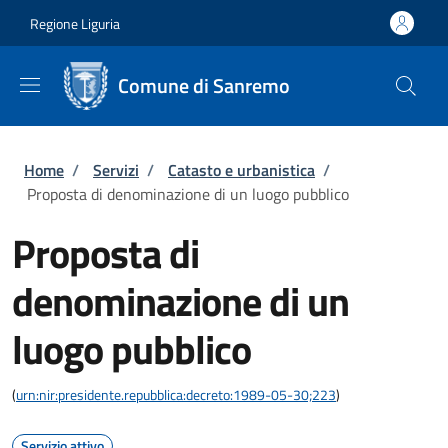
Salta al contenuto principale
Skip to footer content
Regione Liguria
Comune di Sanremo
Briciole di pane
Home
/
Servizi
/
Catasto e urbanistica
/
Proposta di denominazione di un luogo pubblico
Proposta di
denominazione di un
luogo pubblico
(
urn:nir:presidente.repubblica:decreto:1989-05-30;223
)
Servizio attivo