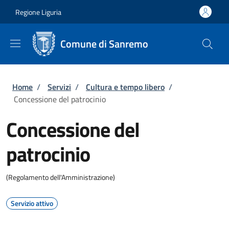
Salta al contenuto principale
Skip to footer content
Regione Liguria
Comune di Sanremo
Briciole di pane
Home
/
Servizi
/
Cultura e tempo libero
/
Concessione del patrocinio
Concessione del
patrocinio
(Regolamento dell'Amministrazione)
Servizio attivo