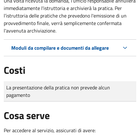
Una volta ricevuta la domanda, l'ufficio responsabile annullerà
immediatamente l'istruttoria e archivierà la pratica. Per
l’istruttoria delle pratiche che prevedono l'emissione di un
provvedimento finale, verrà semplicemente confermata
l'avvenuta archiviazione.
Moduli da compilare e documenti da allegare
Costi
Tipo di pagamento
Importo
La presentazione della pratica non prevede alcun
pagamento
Cosa serve
Per accedere al servizio, assicurati di avere: