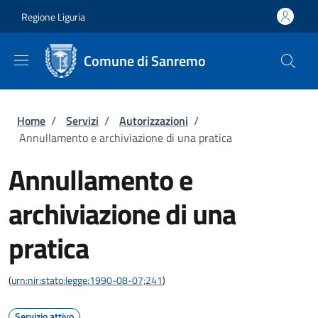
Salta al contenuto principale
Skip to footer content
Regione Liguria
Comune di Sanremo
Briciole di pane
Home
/
Servizi
/
Autorizzazioni
/
Annullamento e archiviazione di una pratica
Annullamento e
archiviazione di una
pratica
(
urn:nir:stato:legge:1990-08-07;241
)
Servizio attivo