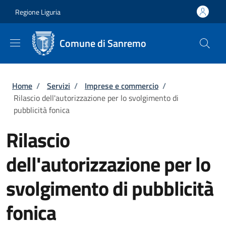
Salta al contenuto principale
Skip to footer content
Regione Liguria
Comune di Sanremo
Briciole di pane
Home
/
Servizi
/
Imprese e commercio
/
Rilascio dell'autorizzazione per lo svolgimento di
pubblicità fonica
Rilascio
dell'autorizzazione per lo
svolgimento di pubblicità
fonica