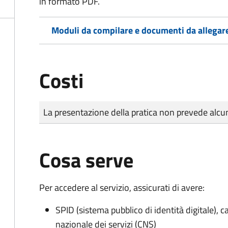
in formato PDF.
Moduli da compilare e documenti da allegar
Costi
Tipo di pagamento
Importo
La presentazione della pratica non prevede al
Cosa serve
Per accedere al servizio, assicurati di avere:
SPID (sistema pubblico di identità digitale), ca
nazionale dei servizi (CNS)