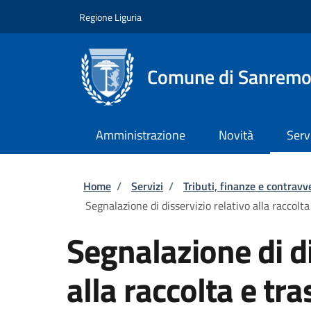
Salta al contenuto principale
Skip to footer content
Regione Liguria
Comune di Sanrem
Amministrazione
Novità
Serv
Briciole di pane
Home
/
Servizi
/
Tributi, finanze e contravv
Segnalazione di disservizio relativo alla raccolta
Segnalazione di di
alla raccolta e tra