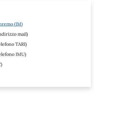
anremo (IM)
ndirizzo mail)
lefono TARI)
elefono IMU)
)