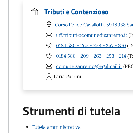
Tributi e Contenzioso
Corso Felice Cavallotti, 59 18038 S
uff.tributi@comunedisanremo.it
(I
0184 580 - 265 - 258 - 257 - 370
(Te
0184 580 - 209 - 263 - 253 - 214
(T
comune.sanremo@legalmail.it
(PEC
Ilaria
Parrini
Strumenti di tutela
Tutela amministrativa