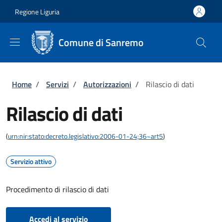
Salta al contenuto principale
Skip to footer content
Regione Liguria
Comune di Sanremo
Briciole di pane
Home
/
Servizi
/
Autorizzazioni
/
Rilascio di dati
Rilascio di dati
(
urn:nir:stato:decreto.legislativo:2006-01-24;36~art5
)
Servizio attivo
Procedimento di rilascio di dati
Accedi al servizio