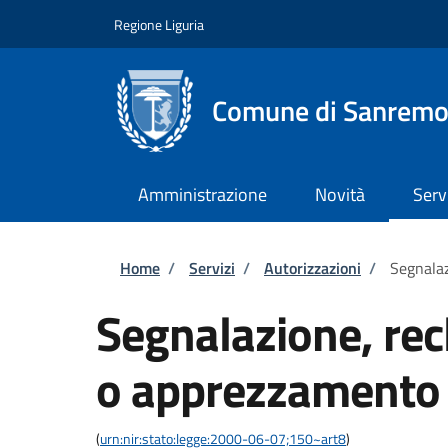
Salta al contenuto principale
Skip to footer content
Regione Liguria
Comune di Sanrem
Amministrazione
Novità
Serv
Briciole di pane
Home
/
Servizi
/
Autorizzazioni
/
Segnala
Segnalazione, re
o apprezzamento
(
urn:nir:stato:legge:2000-06-07;150~art8
)