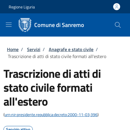
Salta al contenuto principale
Skip to footer content
Regione Liguria
Comune di Sanremo
Briciole di pane
Home
/
Servizi
/
Anagrafe e stato civile
/
Trascrizione di atti di stato civile formati all'estero
Trascrizione di atti di
stato civile formati
all'estero
(
urn:nir:presidente.repubblica:decreto:2000-11-03;396
)
Servizio attivo