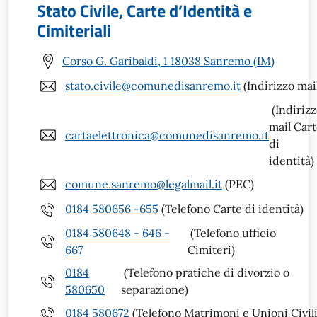
Stato Civile, Carte d’Identità e
Cimiteriali
Corso G. Garibaldi, 1 18038 Sanremo (IM)
stato.civile@comunedisanremo.it
(Indirizzo mai
(Indiriz
mail Car
cartaelettronica@comunedisanremo.it
di
identità)
comune.sanremo@legalmail.it
(PEC)
0184 580656 -655
(Telefono Carte di identità)
0184 580648 - 646 -
(Telefono ufficio
667
Cimiteri)
0184
(Telefono pratiche di divorzio o
580650
separazione)
0184 580672
(Telefono Matrimoni e Unioni Civili