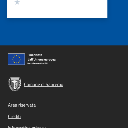
Valuta 1 stelle su 5
Comune di Sanremo
Footer menu
Area riservata
Crediti
Informativa privacy