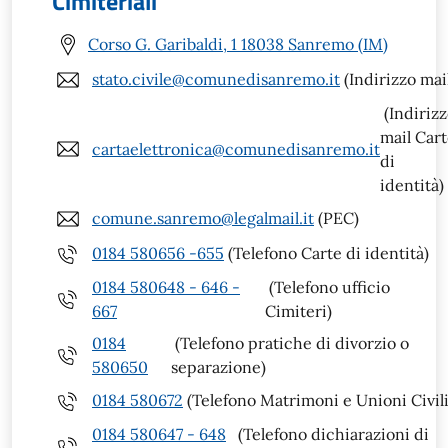
Cimiteriali
Corso G. Garibaldi, 1 18038 Sanremo (IM)
stato.civile@comunedisanremo.it
(Indirizzo mai
(Indiriz
mail Car
cartaelettronica@comunedisanremo.it
di
identità)
comune.sanremo@legalmail.it
(PEC)
0184 580656 -655
(Telefono Carte di identità)
0184 580648 - 646 -
(Telefono ufficio
667
Cimiteri)
0184
(Telefono pratiche di divorzio o
580650
separazione)
0184 580672
(Telefono Matrimoni e Unioni Civili
0184 580647 - 648
(Telefono dichiarazioni di