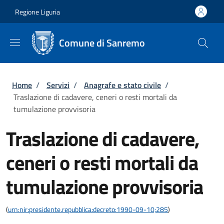
Salta al contenuto principale
Skip to footer content
Regione Liguria
Comune di Sanremo
Briciole di pane
Home
/
Servizi
/
Anagrafe e stato civile
/
Traslazione di cadavere, ceneri o resti mortali da
tumulazione provvisoria
Traslazione di cadavere,
ceneri o resti mortali da
tumulazione provvisoria
(
urn:nir:presidente.repubblica:decreto:1990-09-10;285
)