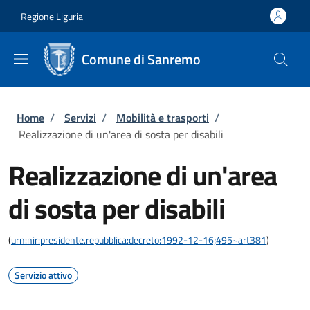
Salta al contenuto principale
Skip to footer content
Regione Liguria
Comune di Sanremo
Briciole di pane
Home
/
Servizi
/
Mobilità e trasporti
/
Realizzazione di un'area di sosta per disabili
Realizzazione di un'area
di sosta per disabili
(
urn:nir:presidente.repubblica:decreto:1992-12-16;495~art381
)
Servizio attivo