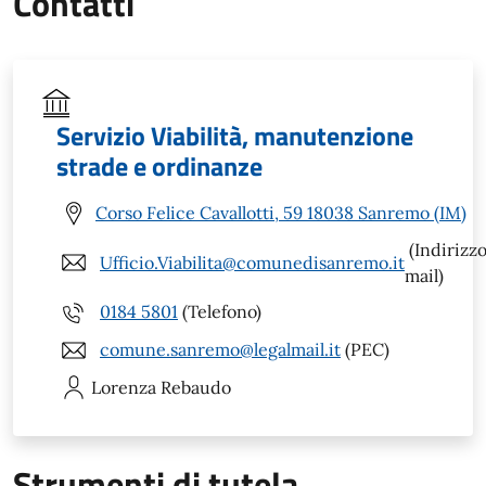
Contatti
Servizio Viabilità, manutenzione
strade e ordinanze
Corso Felice Cavallotti, 59 18038 Sanremo (IM)
(Indirizz
Ufficio.Viabilita@comunedisanremo.it
mail)
0184 5801
(Telefono)
comune.sanremo@legalmail.it
(PEC)
Lorenza
Rebaudo
Strumenti di tutela