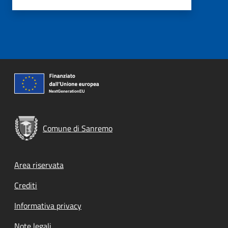
Comune di Sanremo
Footer menu
Area riservata
Crediti
Informativa privacy
Note legali