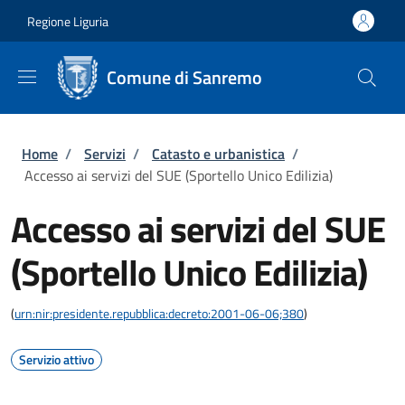
Salta al contenuto principale
Skip to footer content
Regione Liguria
Comune di Sanremo
Briciole di pane
Home
/
Servizi
/
Catasto e urbanistica
/
Accesso ai servizi del SUE (Sportello Unico Edilizia)
Accesso ai servizi del SUE
(Sportello Unico Edilizia)
(
urn:nir:presidente.repubblica:decreto:2001-06-06;380
)
Servizio attivo