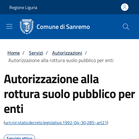
Salta al contenuto principale
Skip to footer content
Regione Liguria
Comune di Sanremo
Briciole di pane
Home
/
Servizi
/
Autorizzazioni
/
Autorizzazione alla rottura suolo pubblico per enti
Autorizzazione alla
rottura suolo pubblico per
enti
(
urn:nir:stato:decreto.legislativo:1992-04-30;285~art21
)
Servizio attivo