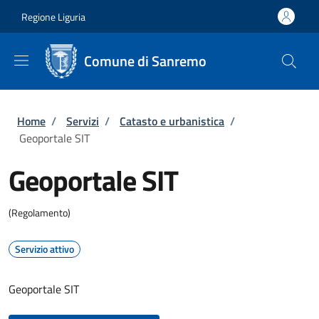
Salta al contenuto principale
Skip to footer content
Regione Liguria
Comune di Sanremo
Briciole di pane
Home
/
Servizi
/
Catasto e urbanistica
/
Geoportale SIT
Geoportale SIT
(Regolamento)
Servizio attivo
Geoportale SIT